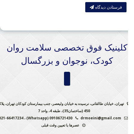
فرستادن دیدگاه
کلینیک فوق تخصصی سلامت روان
کودک، نوجوان و بزرگسال
تهران، خیابان طالقانی، نرسیده به خیابان ولیعصر، جنب بیمارستان کودکان تهران، پلاک
450 (ساختمان35)، طبقه 4، واحد 7
09106721430 (Whatsapp) ، 021-66417234
drmoeini@gmail.com
عصرها با تعیین وقت قبلی