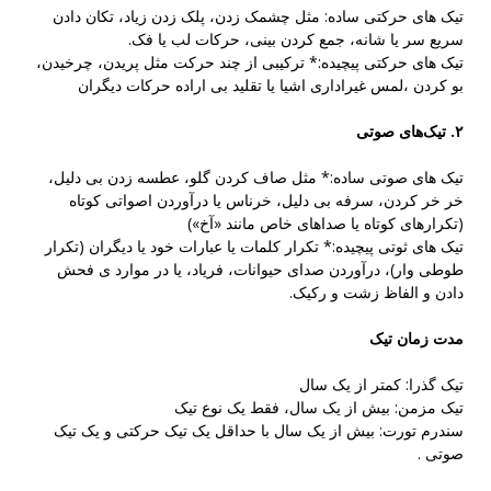
تیک های حرکتی ساده: مثل چشمک زدن، پلک زدن زیاد، تکان دادن
سریع سر یا شانه، جمع کردن بینی، حرکات لب یا فک.
تیک های حرکتی پیچیده:* ترکیبی از چند حرکت مثل پریدن، چرخیدن،
بو کردن ،لمس غیراداری اشیا یا تقلید بی اراده حرکات دیگران
۲. تیک‌های صوتی
تیک های صوتی ساده:* مثل صاف کردن گلو، عطسه زدن بی دلیل،
خر خر کردن، سرفه بی دلیل، خرناس یا درآوردن اصواتی کوتاه
(تکرارهای کوتاه یا صداهای خاص مانند «آخ»)
تیک های ثوتی پیچیده:* تکرار کلمات یا عبارات خود یا دیگران (تکرار
طوطی وار)، درآوردن صدای حیوانات، فریاد، یا در موارد ی فحش
دادن و الفاظ زشت و رکیک.
مدت زمان تیک
تیک گذرا: کمتر از یک سال
تیک مزمن: بیش از یک سال، فقط یک نوع تیک
سندرم تورت: بیش از یک سال با حداقل یک تیک حرکتی و یک تیک
صوتی .