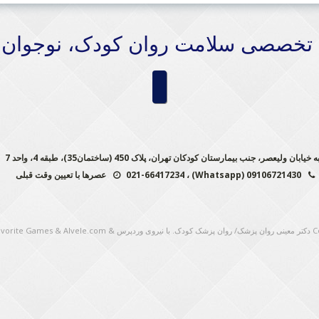
 تخصصی سلامت روان کودک، نوجوان 
یعصر، جنب بیمارستان کودکان تهران، پلاک 450 (ساختمان35)، طبقه 4، واحد 7
09106721430 (Whatsapp) ، 021-66417234
عصرها با تعیین وقت قبلی
C
دکتر معینی روان پزشک/ روان پزشک کودک
. با نیروی وردپرس
&
Alvele.com
&
Favorite Games