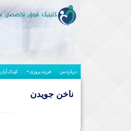
رفتن
به
محتوا
درباره من
فرزند پروری
کودک آزار
ناخن جویدن