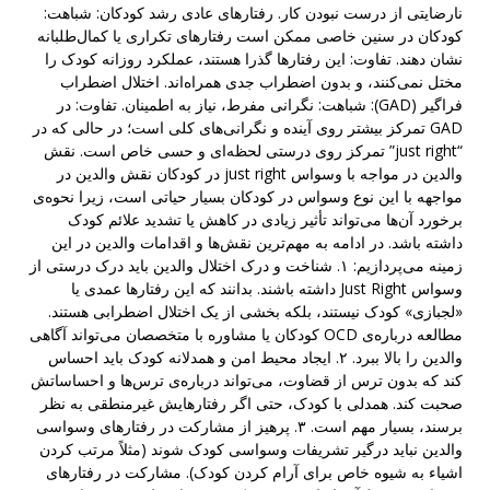
نارضایتی از درست نبودن کار. رفتارهای عادی رشد کودکان: شباهت:
کودکان در سنین خاصی ممکن است رفتارهای تکراری یا کمال‌طلبانه
نشان دهند. تفاوت: این رفتارها گذرا هستند، عملکرد روزانه کودک را
مختل نمی‌کنند، و بدون اضطراب جدی همراه‌اند. اختلال اضطراب
فراگیر (GAD): شباهت: نگرانی مفرط، نیاز به اطمینان. تفاوت: در
GAD تمرکز بیشتر روی آینده و نگرانی‌های کلی است؛ در حالی که در
“just right” تمرکز روی درستی لحظه‌ای و حسی خاص است. نقش
والدین در مواجه با وسواس just right در کودکان نقش والدین در
مواجهه با این نوع وسواس در کودکان بسیار حیاتی است، زیرا نحوه‌ی
برخورد آن‌ها می‌تواند تأثیر زیادی در کاهش یا تشدید علائم کودک
داشته باشد. در ادامه به مهم‌ترین نقش‌ها و اقدامات والدین در این
زمینه می‌پردازیم: ۱. شناخت و درک اختلال والدین باید درک درستی از
وسواس Just Right داشته باشند. بدانند که این رفتارها عمدی یا
«لجبازی» کودک نیستند، بلکه بخشی از یک اختلال اضطرابی هستند.
مطالعه درباره‌ی OCD کودکان یا مشاوره با متخصصان می‌تواند آگاهی
والدین را بالا ببرد. ۲. ایجاد محیط امن و همدلانه کودک باید احساس
کند که بدون ترس از قضاوت، می‌تواند درباره‌ی ترس‌ها و احساساتش
صحبت کند. همدلی با کودک، حتی اگر رفتارهایش غیرمنطقی به نظر
برسند، بسیار مهم است. ۳. پرهیز از مشارکت در رفتارهای وسواسی
والدین نباید درگیر تشریفات وسواسی کودک شوند (مثلاً مرتب کردن
اشیاء به شیوه خاص برای آرام کردن کودک). مشارکت در رفتارهای