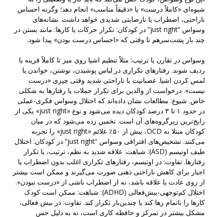
شیوه‌ای «کاملاً درست» یا «دقیقاً مناسب» انجام دهد؛ وگرنه احساس
ناراحتی، اضطراب یا نارضایتی شدیدی خواهد داشت. نشانه‌های
وسواس “just right” در کودکان: تکرار حرکات یا کارها: مانند بستن در
چند بار پشت‌سرهم تا وقتی که «احساس درست بودن» پیدا شود.
وسواس در تقارن یا ترتیب: مثلاً تنظیم اشیا روی میز تا کاملاً قرینه یا
ردیف شوند. رفتارهای تکراری در لباس پوشیدن، نوشتن، خواندن یا
لمس کردن اشیا. عصبانیت یا ناراحتی شدید وقتی چیزی «درست
نیست». درخواست از والدین برای تکرار جملات یا رفتارها به شکلی
خاص. شیوع: مطالعات نشان داده‌اند که اختلال وسواس فکری-عملی
در حدود ۱ تا ۳ درصد کودکان دیده می‌شود و نوع «just right» یکی از
رایج‌ترین زیرگروه‌های آن است. تخمین زده می‌شود که در میان
کودکان مبتلا به OCD، بیش از ۵۰٪ علائم «just right» را تجربه
می‌کنند. تشخیص‌های افتراقی وسواس “just right” در کودکان: اختلال
طیف اوتیسم (ASD): شباهت: علاقه شدید به نظم، ترتیب، یا تکرار
رفتارها. تفاوت: در اوتیسم، رفتارهای تکراری اغلب بدون اضطراب یا
اجبار برای کاهش ناراحتی ذهنی صورت می‌گیرند و ممکن است بیشتر
از روی عادت یا علاقه باشد، نه از اضطراب ناشی از «درست نبودن».
اختلال کم‌توجهی-بیش‌فعالی (ADHD): شباهت: ممکن است کودک
کارها را ناتمام رها کند یا چندین‌بار تکرار کند. تفاوت: در بیش فعالی،
مشکل بیشتر در تمرکز و حافظه کاری است، نه به دلیل حس