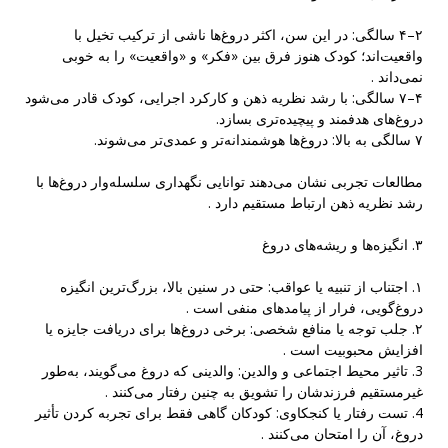
۲–۴ سالگی: در این سن، اکثر دروغ‌ها ناشی از ترکیب تخیل با
واقعیت‌اند؛ کودک هنوز فرق بین «فکر» و «واقعیت» را به خوبی
نمی‌داند .
۴–۷ سالگی: با رشد نظریه ذهن و کارکرد اجرایی، کودک قادر می‌شود
دروغ‌های هدفمند و پیچیده‌تری بسازد.
۷ سالگی به بالا: دروغ‌ها هوشمندانه‌تر و عمدی‌تر می‌شوند.
مطالعات تجربی نشان می‌دهند توانایی نگهداری سلسله‌وار دروغ‌ها با
رشد نظریه ذهن ارتباط مستقیم دارد .
۳. انگیزه‌ها و ریشه‌های دروغ
۱. اجتناب از تنبیه یا عواقب: حتی در سنین بالا، بزرگ‌ترین انگیزه
دروغ‌گویی، فرار از پیامدهای منفی است .
۲. جلب توجه یا منافع شخصی: برخی دروغ‌ها برای دریافت جایزه یا
افزایش محبوبیت است .
3. تاثیر محیط اجتماعی و والدین: والدینی که دروغ می‌گویند، به‌طور
غیرمستقیم فرزندشان را تشویق به چنین رفتار می‌کنند .
4. تست رفتار یا کنجکاوی: کودکان گاهی فقط برای تجربه کردن تأثیر
دروغ، آن را امتحان می‌کنند .