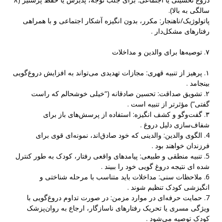
سالگی به بالا).
پاتولوژیک/ناهنجار: مکرر، بدون انگیزه آشکار اجتماعی و با همراهی
رفتارهای مشکل‌دار .
۷. توصیه‌ها برای والدین و مداخلات
۱. پرهیز از تنبیه قهری: مجازات تهدیدی می‌تواند به افزایش دروغ‌گویی
بینجامد .
۲. تشویق صداقت: تحسین صادقانه (“خیلی خوشحالم که راست
گفتی”) مؤثرتر از تنبیه است .
۳. گفت‌وگو و کشف انگیزه: استفاده از پرسش‌های باز برای
شفاف‌سازی دلیل دروغ .
4. الگوی والدین: والدینی که خود صادق‌اند، نمونه‌ای قوی برای
فرزندان خواهند بود .
5. تنبیه منطقی و طبیعی: پیامدهای واقعی رفتار، کودک به طور کنترل
شده ای نتیجه دروغ گویی خود را ببیند .
6. ملاحظات سنی: مداخلات باید متناسب با مرحله شناختی و
انگیزشی کودک تنظیم شوند .
7. حمایت حرفه‌ای در موارد مزمن: در صورت تداوم دروغ‌گویی با
ویژگی مسری یا تحریک رفتارهای ناسازگار، ارجاع به روان‌پزشک
کودک توصیه می‌شود .