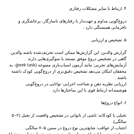
۴. ارتباط با سایر مشکلات رفتاری
دروغ‌گویی مداوم و جهت‌دار با رفتارهای ناسازگار، پرخاشگری و
نافرمانی همبستگی دارد .
۵. تشخیص و ارزیابی
گزارش والدین: این گزارش‌ها ممکن است تحریف‌شده باشند والدین
گاهی در تشخیص دروغ موفق نیستند یا سوگیری‌هایی دارند .
آزمایش‌های تجربی: مانند آزمون اسباب‌بازی ممنوعه (peek task)، به
محققان امکان می‌دهد تشخیص دقیق‌تری از دروغ‌گویی کودک داشته
باشند .
ارزیابی نظریه ذهن و شناخت اجرایی: توانایی در دروغ‌گویی
هوشمندانه ارتباط قوی با این ساختارها دارد .
۶. انواع دروغ‌ها
تخیلی یا کودکانه: ناشی از ناتوانی در تشخیص واقعیت از تخیل (۲–۵
سالگی).
اجتناب از عواقب: شایع‌ترین نوع دروغ در سنین ۵–۷ سالگی.
دروغ تحسینی یا اجتماعی: برای جلب توجه، پذیرش یا حفظ پرستیژ (۸