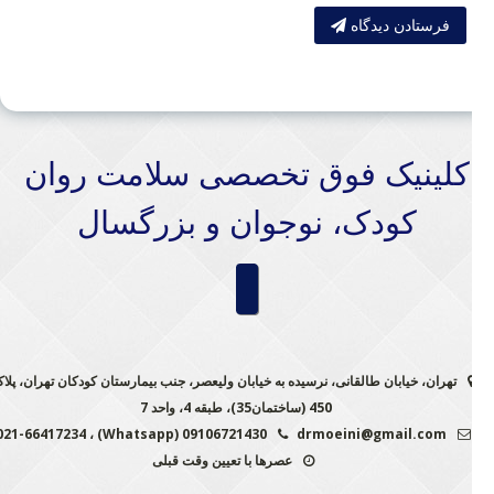
فرستادن دیدگاه
کلینیک فوق تخصصی سلامت روان
کودک، نوجوان و بزرگسال
تهران، خیابان طالقانی، نرسیده به خیابان ولیعصر، جنب بیمارستان کودکان تهران، پلاک
450 (ساختمان35)، طبقه 4، واحد 7
09106721430 (Whatsapp) ، 021-66417234
drmoeini@gmail.com
عصرها با تعیین وقت قبلی