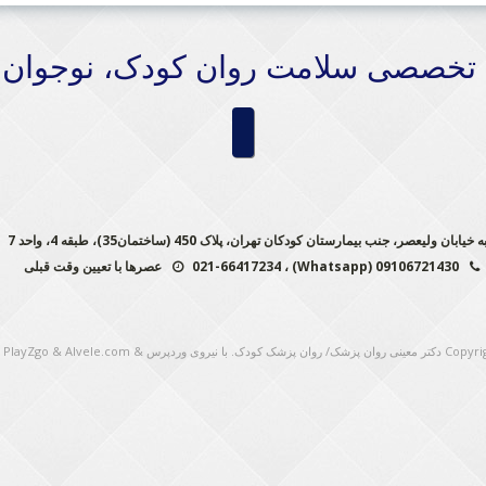
 تخصصی سلامت روان کودک، نوجوان 
یعصر، جنب بیمارستان کودکان تهران، پلاک 450 (ساختمان35)، طبقه 4، واحد 7
09106721430 (Whatsapp) ، 021-66417234
عصرها با تعیین وقت قبلی
Copyri
دکتر معینی روان پزشک/ روان پزشک کودک
. با نیروی وردپرس
&
Alvele.com
&
PlayZgo
o