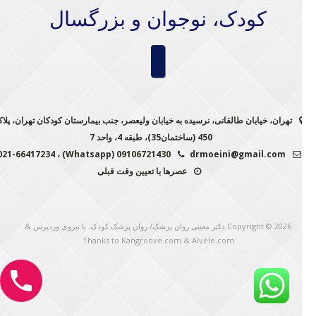
کودک، نوجوان و بزرگسال
تهران، خیابان طالقانی، نرسیده به خیابان ولیعصر، جنب بیمارستان کودکان تهران، پلاک
450 (ساختمان35)، طبقه 4، واحد 7
09106721430 (Whatsapp) ، 021-66417234
drmoeini@gmail.com
عصرها با تعیین وقت قبلی
Copyright © 2026
دکتر معینی روان پزشک/ روان پزشک کودک
. با نیروی وردپرس
&
Thanks to
Kangroove.com
&
Alvele.com