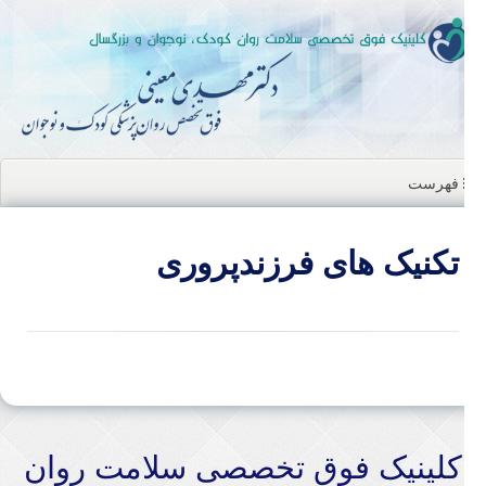
ن
ا
فهرست
تکنیک های فرزندپروری
کلینیک فوق تخصصی سلامت روان