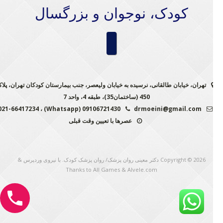
کودک، نوجوان و بزرگسال
تهران، خیابان طالقانی، نرسیده به خیابان ولیعصر، جنب بیمارستان کودکان تهران، پلاک
450 (ساختمان35)، طبقه 4، واحد 7
09106721430 (Whatsapp) ، 021-66417234
drmoeini@gmail.com
عصرها با تعیین وقت قبلی
Copyright © 2026
دکتر معینی روان پزشک/ روان پزشک کودک
. با نیروی وردپرس
&
Thanks to
All Games
&
Alvele.com