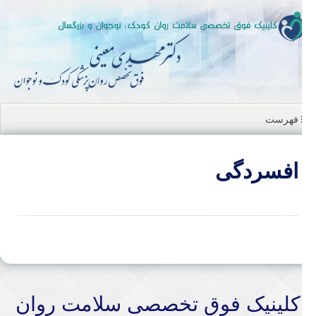
ن
ا
فهرست
افسردگی
کلینیک فوق تخصصی سلامت روان