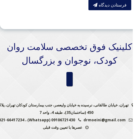
فرستادن دیدگاه
کلینیک فوق تخصصی سلامت روان
کودک، نوجوان و بزرگسال
تهران، خیابان طالقانی، نرسیده به خیابان ولیعصر، جنب بیمارستان کودکان تهران، پلاک
450 (ساختمان35)، طبقه 4، واحد 7
09106721430 (Whatsapp) ، 021-66417234
drmoeini@gmail.com
عصرها با تعیین وقت قبلی